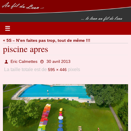
Passer
vers
le
contenu
« 5S – N’en faites pas trop, tout de même !!!
piscine apres
Eric Calmettes
30 avril 2013
La taille totale est de
pixels
595 × 446