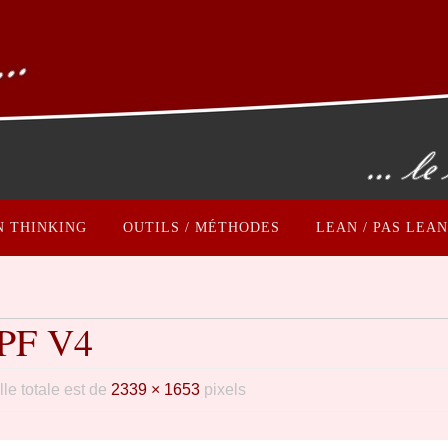
N THINKING
OUTILS / MÉTHODES
LEAN / PAS LEAN
 PF V4
ille totale est de
2339 × 1653
pixels