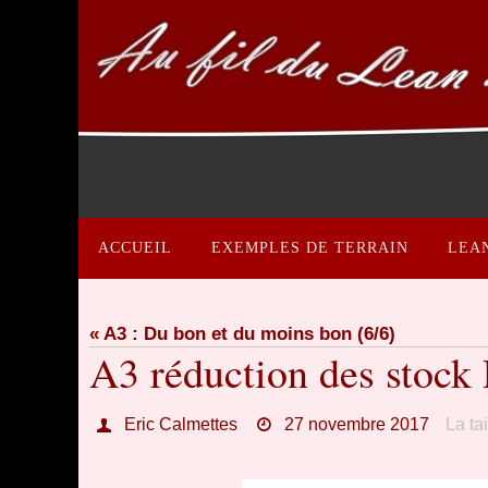
Passer
vers
le
contenu
Passer
vers
ACCUEIL
EXEMPLES DE TERRAIN
LEA
le
contenu
« A3 : Du bon et du moins bon (6/6)
A3 réduction des stock
Eric Calmettes
27 novembre 2017
La ta