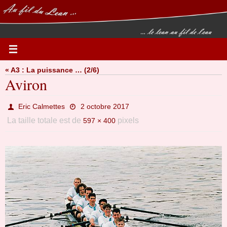
Passer
vers
le
contenu
« A3 : La puissance … (2/6)
Aviron
Eric Calmettes
2 octobre 2017
La taille totale est de
pixels
597 × 400