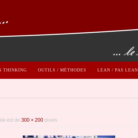
N THINKING
OUTILS / MÉTHODES
LEAN / PAS LEAN
tale est de
300 × 200
pixels