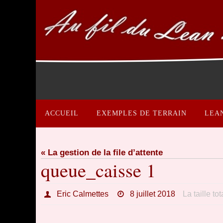
Passer
vers
le
contenu
Passer
vers
ACCUEIL
EXEMPLES DE TERRAIN
LEA
le
contenu
« La gestion de la file d’attente
queue_caisse 1
Eric Calmettes
8 juillet 2018
La taille to