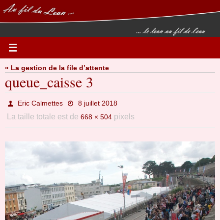
Passer
vers
le
contenu
« La gestion de la file d’attente
queue_caisse 3
Eric Calmettes
8 juillet 2018
La taille totale est de
pixels
668 × 504