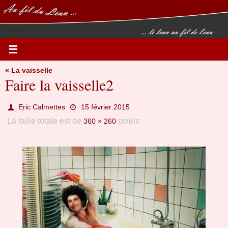
Passer
vers
le
contenu
« La vaisselle
Faire la vaisselle2
Eric Calmettes
15 février 2015
La taille totale est de
pixels
360 × 260