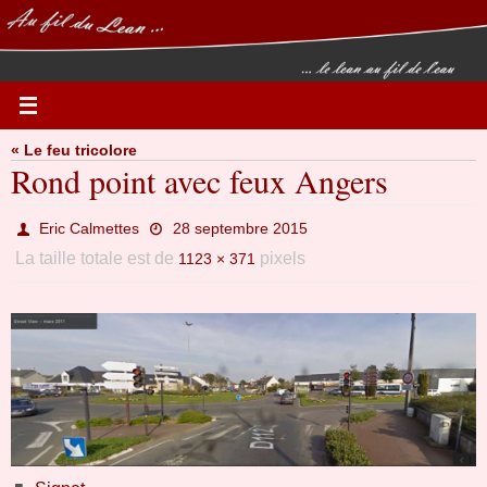
Passer
vers
le
contenu
« Le feu tricolore
Rond point avec feux Angers
Eric Calmettes
28 septembre 2015
La taille totale est de
pixels
1123 × 371