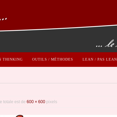
N THINKING
OUTILS / MÉTHODES
LEAN / PAS LEAN
le totale est de
600 × 600
pixels