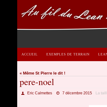
Passer
vers
le
contenu
Passer
vers
ACCUEIL
EXEMPLES DE TERRAIN
LEA
le
contenu
« Même St Pierre le dit !
pere-noel
Eric Calmettes
7 décembre 2015
La tail