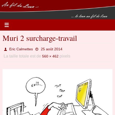
Passer
vers
le
contenu
Muri 2 surcharge-travail
Eric Calmettes
25 août 2014
La taille totale est de
pixels
560 × 462