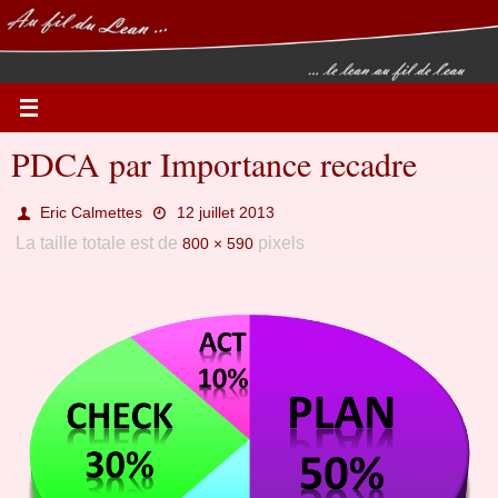
Passer
vers
le
contenu
PDCA par Importance recadre
Eric Calmettes
12 juillet 2013
La taille totale est de
pixels
800 × 590