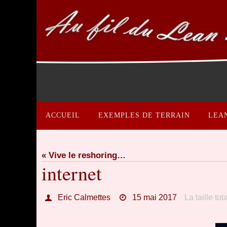
Passer
vers
le
contenu
Passer
vers
ACCUEIL
EXEMPLES DE TERRAIN
LEA
le
contenu
« Vive le reshoring…
internet
Eric Calmettes
15 mai 2017
La taille to