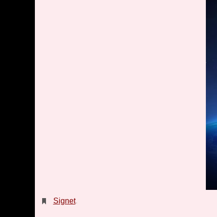
Signet
.