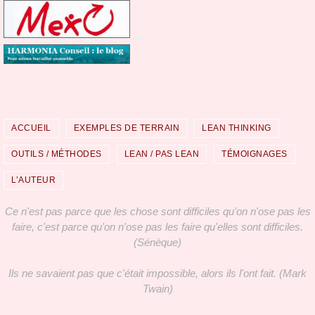
ACCUEIL
EXEMPLES DE TERRAIN
LEAN THINKING
OUTILS / MÉTHODES
LEAN / PAS LEAN
TÉMOIGNAGES
L’AUTEUR
Ce n'est pas parce que les chose sont difficiles qu'on n'ose pas les
faire, c'est parce qu'on n'ose pas les faire qu'elles sont difficiles.
(Sénèque)
Ils ne savaient pas que c'était impossible, alors ils l'ont fait. (Mark
Twain)