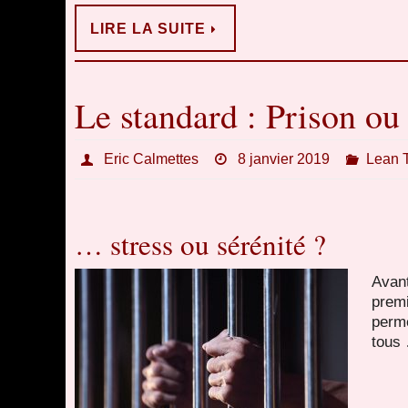
LIRE LA SUITE
Le standard : Prison ou
Eric Calmettes
8 janvier 2019
Lean 
… stress ou sérénité ?
Avan
pre
perm
tous