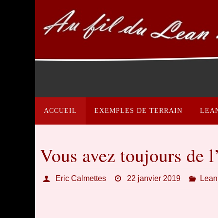
Passer
vers
le
contenu
Passer
vers
ACCUEIL
EXEMPLES DE TERRAIN
LEA
le
contenu
Vous avez toujours de l
Eric Calmettes
22 janvier 2019
Lean