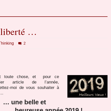
 liberté …
Thinking
2
t toute chose, et pour ce
mier article de l’année,
ettez-moi de vous souhaiter à
 …
… une belle et
heureuse année 2019 !